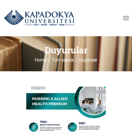
KÜTÜPHANE HAKKINDA
Duyurular
AÇIK ERIŞIM
AÇIK ARŞIV
Home
Tüm yazılar
Duyurular
İLETIŞIM