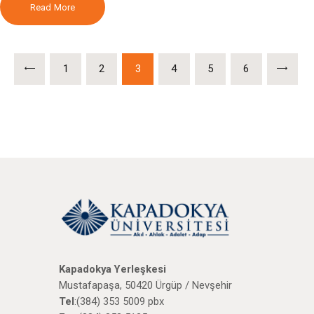
Read More
Yazı
PAGE
1
PAGE
2
PAGE
3
PAGE
4
PAGE
5
>
PAGE
6
sayfalaması
Kapadokya Yerleşkesi
Mustafapaşa, 50420 Ürgüp / Nevşehir
Tel
:(384) 353 5009 pbx