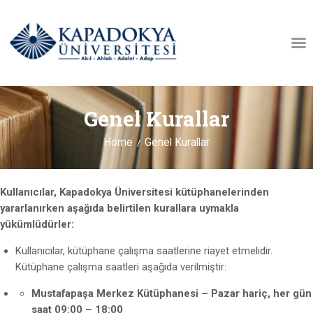
KÜTÜPHANE HAKKINDA
Genel Kurallar
AÇIK ERIŞIM
AÇIK ARŞIV
Home
Genel Kurallar
İLETIŞIM
Kullanıcılar, Kapadokya Üniversitesi kütüphanelerinden
yararlanırken aşağıda belirtilen kurallara uymakla
yükümlüdürler:
Kullanıcılar, kütüphane çalışma saatlerine riayet etmelidir.
Kütüphane çalışma saatleri aşağıda verilmiştir:
Mustafapaşa Merkez Kütüphanesi – Pazar hariç, her gün
saat 09:00 – 18:00