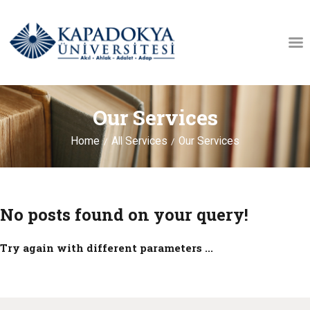
KÜTÜPHANE HAKKINDA
Our Services
AÇIK ERIŞIM
AÇIK ARŞIV
Home
All Services
Our Services
İLETIŞIM
No posts found on your query!
Try again with different parameters ...